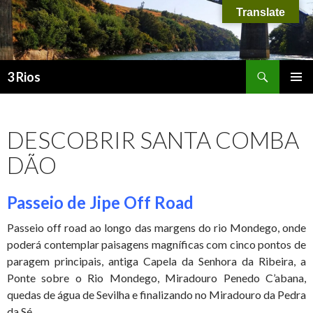
Translate
Procurar
3 Rios
SALTAR PARA O CONTEÚDO
MENU
PRIMÁR
DESCOBRIR SANTA COMBA
DÃO
Passeio de Jipe Off Road
Passeio off road ao longo das margens do rio Mondego, onde
poderá contemplar paisagens magníficas com cinco pontos de
paragem principais, antiga Capela da Senhora da Ribeira, a
Ponte sobre o Rio Mondego, Miradouro Penedo C’abana,
quedas de água de Sevilha e finalizando no Miradouro da Pedra
da Sé.